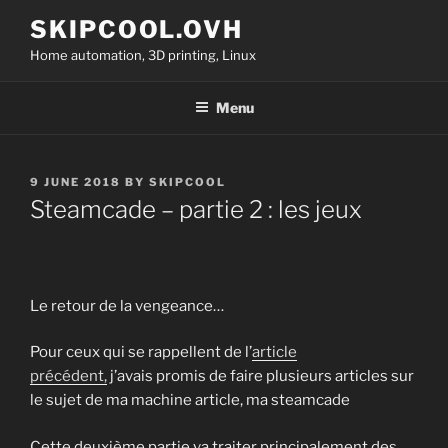
Skip
SKIPCOOL.OVH
to
Home automation, 3D printing, Linux
content
Menu
POSTED
9 JUNE 2018
BY
SKIPCOOL
ON
Steamcade – partie 2 : les jeux
Le retour de la vengeance…
Pour ceux qui se rappellent de l’
article
précédent,
j’avais promis de faire plusieurs articles sur
le sujet de ma machine article, ma steamcade
Cette deuxième partie va traiter principalement des