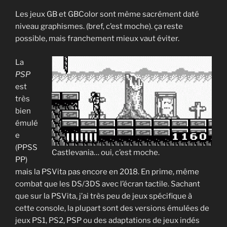
Les jeux GB et GBColor sont même sacrément daté
niveau graphismes. (bref, c’est moche). ça reste
possible, mais franchement mieux vaut éviter.
La
PSP
est
très
bien
émulé
e
(PPSS
Castlevania… oui, c’est moche.
PP)
mais la PSVita pas encore en 2018. En prime, même
combat que les DS/3DS avec l’écran tactile. Sachant
que sur la PSVita, j’ai très peu de jeux spécifique à
cette console, la plupart sont des versions émulées de
jeux PS1, PS2, PSP ou des adaptations de jeux indés