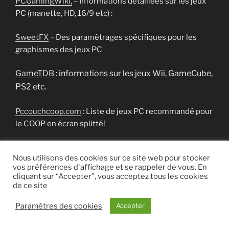
PCGamingWiki,
– Informations détaillées sur les jeux
PC (manette, HD, 16/9 etc) :
SweetFX
– Des paramètrages spécifiques pour les
graphismes des jeux PC
GameTDB
: informations sur les jeux Wii, GameCube,
PS2 etc.
Pccouchcoop.com
: Liste de jeux PC recommandé pour
le COOP en écran splitté!
Compatibilité RPCS3
Nous utilisons des cookies sur ce site web pour stocker
vos préférences d'affichage et se rappeler de vous. En
Compatibilité PCSX2
cliquant sur “Accepter”, vous acceptez tous les cookies
de ce site
Compatibilité Dolphin
Paramètres des cookies
Accepter
Un fichier partagé qui récapitule les informations