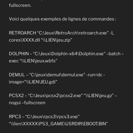
fullscreen.
Voici quelques exemples de lignes de commandes :
RETROARCH “C:\Jeux\RetroArch\retroarch.exe” -L
cores\XXXX.dll “\\LIEN\jeu.zip”
DOLPHIN – “C:\Jeux\Dolphin-x64\Dolphin.exe” –batch –
exec “\\LIEN\jeux.wbfs”
DEMUL – “C:\jeux\demul\demul.exe” -run=dc -
image=”\\LIEN\JEU.gdi”
PCSX2 – “C:\Jeux\pcsx2\pcsx2.exe” “\\LIEN\jeu.gz” –
nogui –fullscreen
RPC3 – “C:\Jeux\rpcs3\rpcs3.exe”
“\\lien\XXXXX\PS3_GAME\USRDIR\EBOOT.BIN”