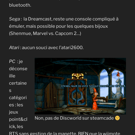
bluetooth.
Sega
: la Dreamcast, reste une console compliqué à
émuler, mais possible pour les quelques bijoux
(Shenmue, Marvel vs. Capcom 2…)
Atari
: aucun souci avec l’atari2600.
PC
: je
déconse
ille
certaine
s
catégori
es : les
jeux
Non, pas de Discworld sur steamcade
point&cl
ick, les
RTS sans gestion de la manette, BIEN que la wiimote