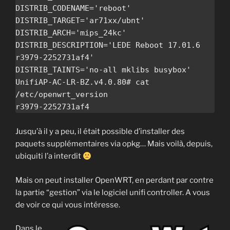
DISTRIB_CODENAME='reboot'

DISTRIB_TARGET='ar71xx/ubnt'

DISTRIB_ARCH='mips_24kc'

DISTRIB_DESCRIPTION='LEDE Reboot 17.01.6 
r3979-2252731af4'

DISTRIB_TAINTS='no-all mklibs busybox'

UnifiAP-AC-LR-BZ.v4.0.80# cat 
/etc/openwrt_version

Jusqu’à il y a peu, il était possible d’installer des
paquets supplémentaires via opkg… Mais voilà, depuis,
ubiquiti l’a interdit
Mais on peut installer OpenWRT, en perdant par contre
la partie “gestion” via le logiciel unifi controller. A vous
de voir ce qui vous intéresse.
Dans le