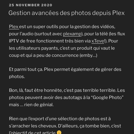
POSTED
25 NOVEMBER 2020
ON
Gestion avancées des photos depuis Plex
Plex
est un super outils pour la gestion des vidéos,
pour l’audio (surtout avec
plexamp
), pour la télé (les flux
IPTV de free fonctionnent très bien via
xTeve
!). Pour
les utilisateurs payants, c’est un produit qui vaut le
coup et qui a peu de concurrence (emby…)
Et parmi tout ça. Plex permet également de gérer des
photos.
Bon, là, faut être honnête, c’est pas terrible terrible. Les
photos peuvent avoir des autotags à la “Google Photo”
mais … rien de génial.
Rien que l’export d’une sélection de photos est à
s’arracher les cheveux. D’ailleurs, ça tombe bien, c’est
l’objectif de cet article