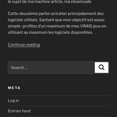
le sujet de ma machine article, ma steamcade
Cette deuxième partie va traiter principalement des
logiciels utilisés. Sachant que mon objectif est assez
simple : profitez d’un maximum de mes VRAIS jeux en
utilisant au maximum les logiciels disponibles.
“Steamcade
Continue reading
–
partie
2
Search
Search
:
for:
les
jeux”
META
Log in
Entries feed