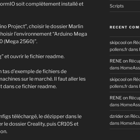
formIO soit complètement installé et
Scripts
o Project”, choisir le dossier Marlin
RECENT CO
hoisir l’environnement “Arduino Mega
0 (Mega 2560)”.
skipcool
on
Réc
pollens.fr dan
” et ouvrir le fichier readme.
RENE
on
Récup
dans HomeAssi
n tas d’exemple de fichiers de
chines sur le marché. Il faut aller les
skipcool
on
Réc
st dans ce fichier readme.
pollens.fr dan
RENE
on
Récup
dans HomeAssi
nfigs téléchargé, le dézipper dans le
dzrider
on
Récup
dans HomeAssi
r le dossier Creality, puis CR10S et
ion.