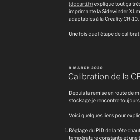
(docarti.fr)
explique tout ça très
imprimante la Sidewinder X1 m
adaptables à la Creality CR-10.
Une fois que l’étape de calibrati
POSTED
9 MARCH 2020
ON
Calibration de la C
Depuis la remise en route de 
stockage je rencontre toujour
Voici quelques liens pour expliq
Réglage du PID de la tête chau
température constante et une 