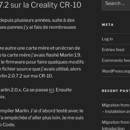
.7.2 sur la Creality CR-10
for:
epuis plusieurs années, suite à des
META
es pannes j’y ai fais de nombreuses
Log in
e autre une carte mère et un écran de
Entries feed
 la carte mère j’avais flashé Marlin 1.9.
Comments fee
 le firmware pour faire quelques modifs
fichier source que j’avais utilisé, alors
WordPress.org
rlin 2.0.7.2 sur ma CR-10.
rlin 2.0.x. Ca se passe
ici
. Ensuite
RECENT POS
ix.
Migration from
piler Marlin. J’ai d’abord testé avec le
– Installation 
a empêchée d’aller plus loin. Je me suis
Migration from
o Code.
Introduction