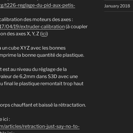
org/t226-reglage-du-pid-aux-petis-
January 2018
 calibration des moteurs des axes :
7/04/19/extruder-calibration
(à coupler
on des axes X, Y, Z (
ici
)
ra un cube XYZ avec les bonnes
mprime la bonne quantité de plastique.
 est au niveau du réglage de la
e valeur de 6,2mm dans S3D avec une
u final le plastique remontait trop haut
corps chauffant et baissé la rétractation.
ici :
/articles/retraction-just-say-no-to-