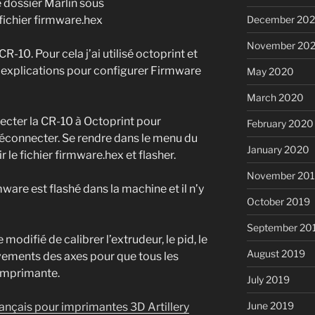
e dossier Marlin sous
fichier firmware.hex
December 20
November 20
CR-10. Pour cela j’ai utilisé octoprint et
 explications pour configurer Firmware
May 2020
March 2020
necter la CR-10 à Octoprint pour
February 2020
 déconnecter. Se rendre dans le menu du
January 2020
 le fichier firmware.hex et flasher.
November 20
ware est flashé dans la machine et il n’y
October 2019
September 20
 modifié de calibrer l’extrudeur, le pid, le
August 2019
vements des axes pour que tous les
’imprimante.
July 2019
June 2019
rançais pour imprimantes 3D Artillery