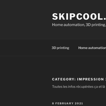
Skip
to
SKIPCOOL
content
Home automation, 3D printing,
3D printing
Home automatio
CATEGORY:
IMPRESSION 
Toutes les infos récupérées ça et l
POSTED
8 FEBRUARY 2021