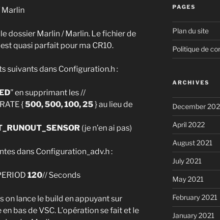
PAGES
/ Marlin
Plan du site
e dossier Marlin / Marlin. Le fichier de
 est quasi parfait pour ma CR10.
Politique de con
ts suivants dans Configuration.h :
ARCHIVES
BED
” en supprimant les //
RATE {
500, 500, 100, 25
} au lieu de
December 20
April 2022
NT_RUNOUT_SENSOR
(je n’en ai pas)
August 2021
vantes dans Configuration_adv.h :
July 2021
PERIOD
120
// Seconds
May 2021
February 2021
s on lance le build en appuyant sur
 en bas de VSC. L’opération se fait et le
January 2021