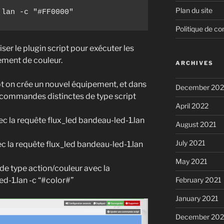
Plan du site
.lan -c "#FF0000"
Politique de con
liser le plugin script pour exécuter les
ment de couleur.
ARCHIVES
ipt on crée un nouvel équipement, et dans
December 20
commandes distinctes de type script
April 2022
 la requête flux_led bandeau-led-1.lan
August 2021
July 2021
 la requête flux_led bandeau-led-1.lan
May 2021
e type action/couleur avec la
-1.lan -c “#color#”
February 2021
January 2021
December 20