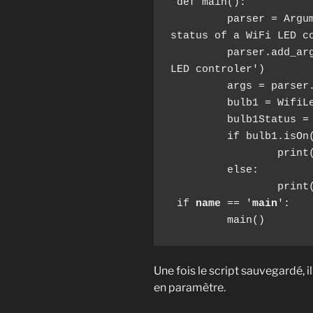
 def main():

         parser = ArgumentParser(description='Return 
status of a WiFi LED co
         parser.add_argument('ip',help='IP of WiFi 
LED controler')

         args = parser.parse_args()

         bulb1 = WifiLedBulb(args.ip)

         bulb1Status = bulb1.isOn()

         if bulb1.isOn():

                 print("1")

         else:

                 print("0")

 if 
name
 == '
main
':

         main()
Une fois le script sauvegardé, 
en paramètre.