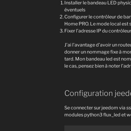
Installer le bandeau LED physiq
éventuels
Configurer le contrôleur de ba
Home PRO. Le mode local est s
Fixer l’adresse IP du contrôle
J’ai l’avantage d’avoir un rout
donner un nommage fixe à mon 
tard. Mon bandeau led est no
le cas, pensez bien à noter l’a
Configuration jee
Se connecter sur jeedom via
ss
modules python3 flux_led et w