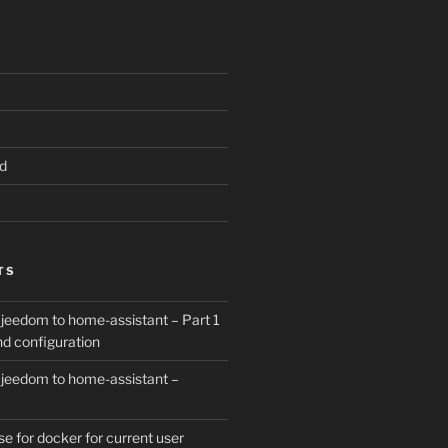
d
TS
 jeedom to home-assistant – Part 1
and configuration
 jeedom to home-assistant –
 for docker for current user