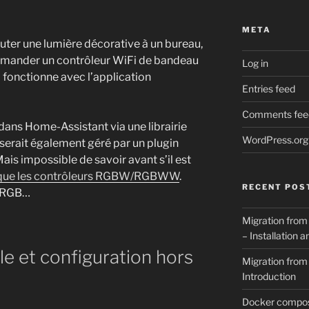
META
outer une lumière décorative à un bureau,
ommander un contrôleur WiFi de bandeau
Log in
) fonctionne avec l’application
Entries feed
Comments fee
dans Home-Assistant via une librairie
WordPress.org
a serait également géré par un plugin
is impossible de savoir avant s’il est
e que les contrôleurs RGBW/RGBWW
.
RECENT POS
e RGB…
Migration from
– Installation 
ble et configuration hors
Migration from
Introduction
Docker compose