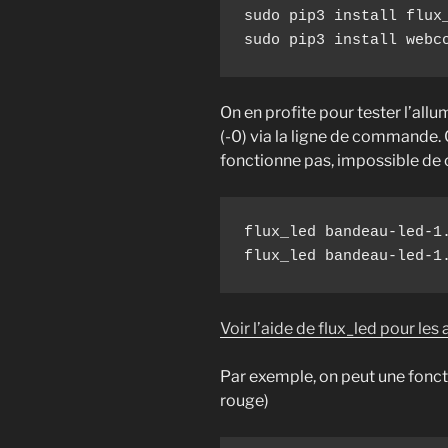
sudo pip3 install flux_
sudo pip3 install webc
On en profite pour tester l’allu
(-0) via la ligne de commande. 
fonctionne pas, impossible de
flux_led bandeau-led-1.
flux_led bandeau-led-1
Voir l’aide de flux_led pour le
Par exemple, on peut une fonc
rouge)