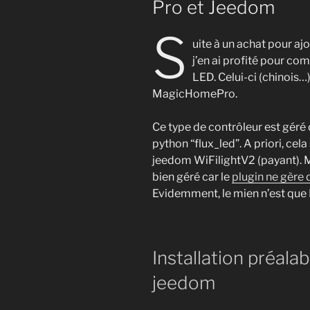
Pro et Jeedom
S
uite à un achat pour aj
j’en ai profité pour c
LED. Celui-ci (chinois…
MagicHomePro.
Ce type de contrôleur est géré 
python “flux_led”. A priori, cel
jeedom WiFilightV2 (payant). Ma
bien géré car le
plugin ne gèr
Evidemment, le mien n’est qu
Installation préala
jeedom