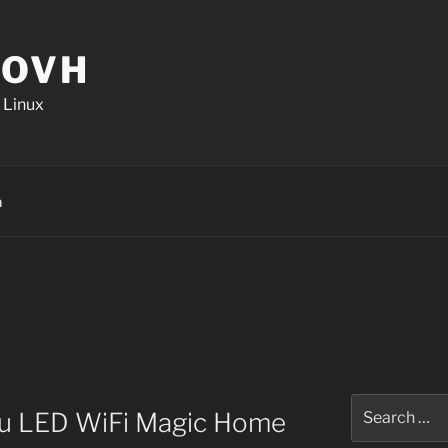
.OVH
 Linux
n
Search
au LED WiFi Magic Home
for: