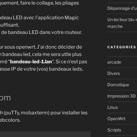
uement, faire le collage, les pliages
Dépannage d’u
ndeau LED avec l’application Magic
Un lecteur blu-
uffisant.
marche
ur de bandeau LED dans votre routeur.
eur sous openwrt. J’ai donc décider de
CATEGORIES
bandeau led, cela me sera utile plus
mmé “
bandeau-led-1.lan
“. Si ce n’est pas
arcade
dresse IP de votre (vos) bandeaux leds.
Divers
Domotique
dom
Impression 3D
Linux
h
(puTTy, mobaxterm) pour installer les
OpenWrt
ebcolors.
Scripts