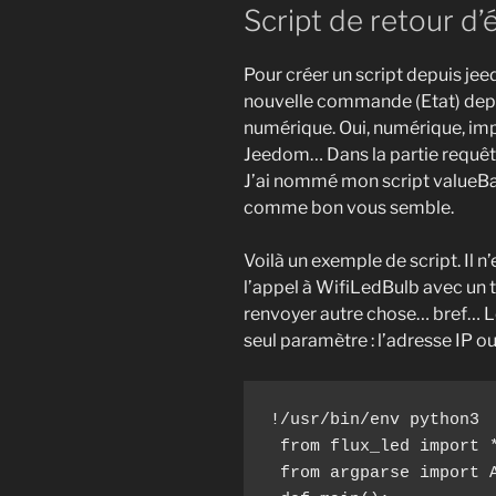
Script de retour d’
Pour créer un script depuis jee
nouvelle commande (Etat) depui
numérique. Oui, numérique, impo
Jeedom… Dans la partie requête
J’ai nommé mon script valueBa
comme bon vous semble.
Voilà un exemple de script. Il n
l’appel à WifiLedBulb avec un t
renvoyer autre chose… bref… Le
seul paramètre : l’adresse IP 
!/usr/bin/env python3

 from flux_led import *

 from argparse import ArgumentParser
