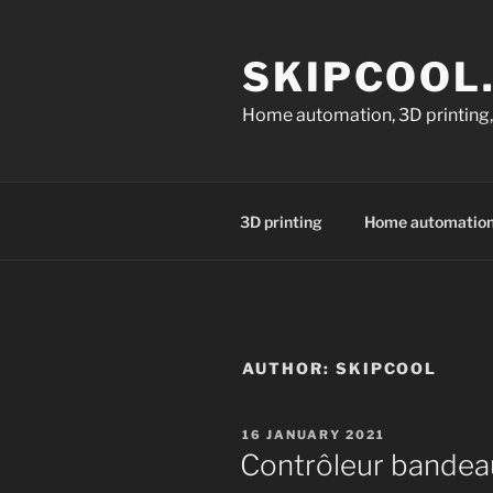
Skip
to
SKIPCOOL
content
Home automation, 3D printing,
3D printing
Home automatio
AUTHOR:
SKIPCOOL
POSTED
16 JANUARY 2021
ON
Contrôleur bande