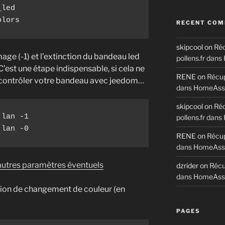
led

olors
RECENT CO
skipcool
on
Réc
mage (-1) et l’extinction du bandeau led
pollens.fr dan
C’est une étape indispensable, si cela ne
RENE
on
Récup
 contrôler votre bandeau avec jeedom…
dans HomeAssi
skipcool
on
Réc
lan -1

pollens.fr dan
.lan -0
RENE
on
Récup
dans HomeAssi
s autres paramètres éventuels
dzrider
on
Récup
dans HomeAssi
tion de changement de couleur (en
PAGES