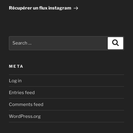
Post
Récupérer un flux instagram
Search
Search
for:
META
Log in
Entries feed
Comments feed
WordPress.org