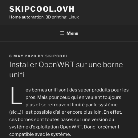
Skip
SKIPCOOL.OVH
to
Home automation, 3D printing, Linux
content
Menu
POSTED
8 MAY 2020
BY
SKIPCOOL
ON
Installer OpenWRT sur une borne
unifi
L
es bornes unifi sont des super produits pour les
pros. Mais pour ceux qui en veulent toujours
plus et se retrouvent limité par le système
(sic…) il est possible d’aller encore plus loin. En effet,
ces bornes sont toutes basés sur une version du
système d’exploitation OpenWRT. Donc forcément
compatible avec le système.