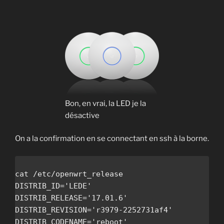
Bon, en vrai, la LED je la
désactive
On a la confirmation en se connectant en ssh à la borne.
cat /etc/openwrt_release

DISTRIB_ID='LEDE'

DISTRIB_RELEASE='17.01.6'

DISTRIB_REVISION='r3979-2252731af4'

DISTRIB_CODENAME='reboot'
