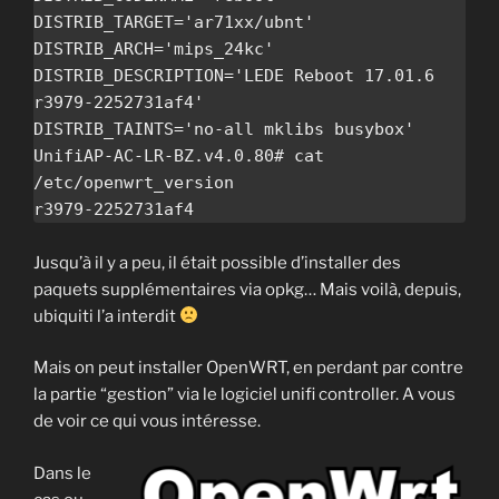
DISTRIB_TARGET='ar71xx/ubnt'

DISTRIB_ARCH='mips_24kc'

DISTRIB_DESCRIPTION='LEDE Reboot 17.01.6 
r3979-2252731af4'

DISTRIB_TAINTS='no-all mklibs busybox'

UnifiAP-AC-LR-BZ.v4.0.80# cat 
/etc/openwrt_version

Jusqu’à il y a peu, il était possible d’installer des
paquets supplémentaires via opkg… Mais voilà, depuis,
ubiquiti l’a interdit
Mais on peut installer OpenWRT, en perdant par contre
la partie “gestion” via le logiciel unifi controller. A vous
de voir ce qui vous intéresse.
Dans le