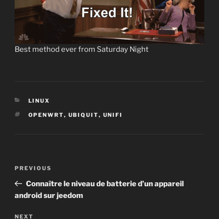
Best method ever from Saturday Night
CATEGORIES
LINUX
TAGS
OPENWRT
,
UBIQUIT
,
UNIFI
Post
Previous
PREVIOUS
navigation
Post
Connaître le niveau de batterie d’un appareil
android sur jeedom
Next
NEXT