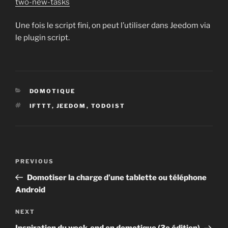
two-new-tasks
Une fois le script fini, on peut l’utiliser dans Jeedom via
le plugin script.
CATEGORIES
DOMOTIQUE
TAGS
IFTTT
,
JEEDOM
,
TODOIST
Post
Previous
PREVIOUS
navigation
Post
Domotiser la charge d’une tablette ou téléphone
Android
Next
NEXT
Post