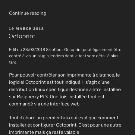
“Octoprint
Continue reading
et
webcam
POSTED
19 MARCH 2018
ON
1080p
Octoprint
HD
Papalook
Edit du 28/03/2018 SkipCool: Octoprint peut également être
contrôlé via un plugin jeedom dont le test sera détaillé plus
PA452”
tard.
Pour pouvoir contrôler son imprimante à distance, le
logiciel Octoprint est tout indiqué. Il s’agit d’une
distribution linux spécifique destinée a être installée
sur Raspberry Pi 3. Une fois installée tout est
commandé via une interface web.
Tout d’abord un premier tuto qui explique comment
installer et configurer Octoprint. C’est pour une autre
imprimante mais ça reste valable