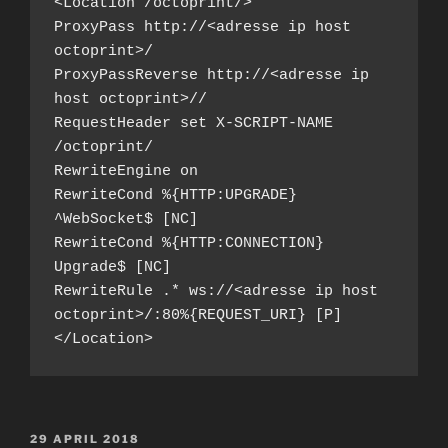
<Location /octoprint/>

ProxyPass http://<adresse ip host 
octoprint>/

ProxyPassReverse http://<adresse ip 
host octoprint>//

RequestHeader set X-SCRIPT-NAME 
/octoprint/

RewriteEngine on

RewriteCond %{HTTP:UPGRADE} 
^WebSocket$ [NC]

RewriteCond %{HTTP:CONNECTION} 
Upgrade$ [NC]

RewriteRule .* ws://<adresse ip host 
octoprint>/:80%{REQUEST_URI} [P]

</Location>
POSTED
29 APRIL 2018