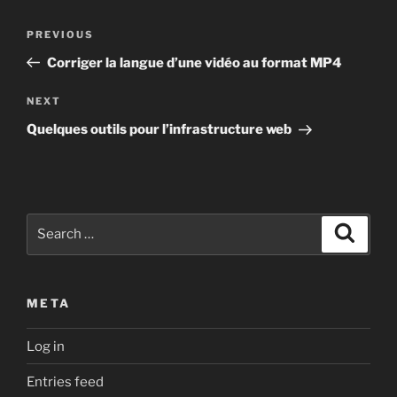
Post
Previous
PREVIOUS
navigation
Post
Corriger la langue d’une vidéo au format MP4
Next
NEXT
Post
Quelques outils pour l’infrastructure web
Search
Search
for:
META
Log in
Entries feed