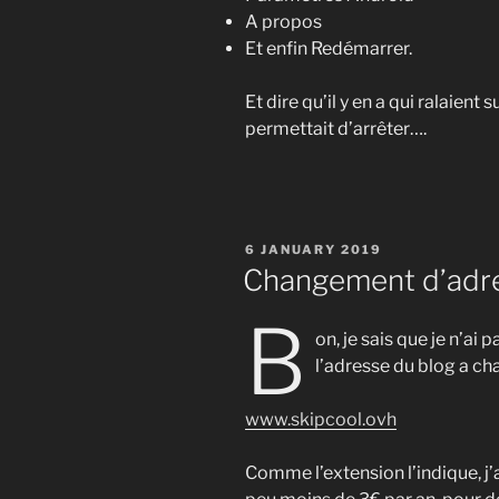
A propos
Et enfin Redémarrer.
Et dire qu’il y en a qui ralaie
permettait d’arrêter….
POSTED
6 JANUARY 2019
ON
Changement d’adr
B
on, je sais que je n’ai 
l’adresse du blog a ch
www.skipcool.ovh
Comme l’extension l’indique, j’