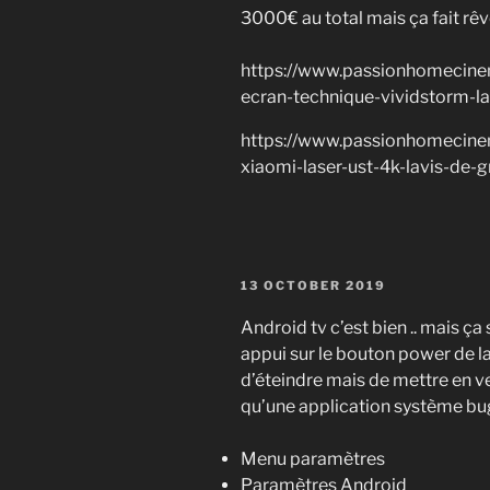
3000€ au total mais ça fait rê
https://www.passionhomecinem
ecran-technique-vividstorm-la
https://www.passionhomecinem
xiaomi-laser-ust-4k-lavis-de-g
POSTED
13 OCTOBER 2019
ON
Android tv c’est bien .. mais ça
appui sur le bouton power de 
d’éteindre mais de mettre en vei
qu’une application système bug
Menu paramètres
Paramètres Android