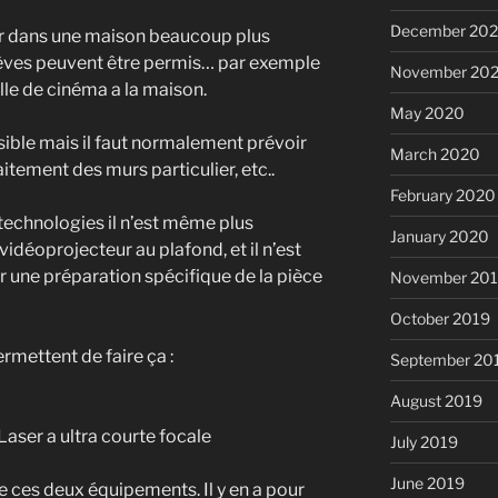
December 20
r dans une maison beaucoup plus
rêves peuvent être permis… par exemple
November 20
alle de cinéma a la maison.
May 2020
ssible mais il faut normalement prévoir
March 2020
aitement des murs particulier, etc..
February 2020
 technologies il n’est même plus
January 2020
 vidéoprojecteur au plafond, et il n’est
r une préparation spécifique de la pièce
November 20
October 2019
rmettent de faire ça :
September 20
August 2019
aser a ultra courte focale
July 2019
June 2019
de ces deux équipements. Il y en a pour