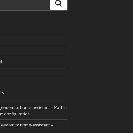
Search
d
TS
 jeedom to home-assistant – Part 1
and configuration
 jeedom to home-assistant –