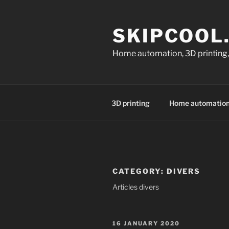
Skip
to
SKIPCOOL
content
Home automation, 3D printing,
3D printing
Home automatio
CATEGORY:
DIVERS
Articles divers
POSTED
16 JANUARY 2020