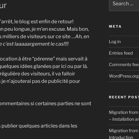
ur
for:
arrêt, le blog est enfin de retour!
META
 un peu longue, je m’en excuse. Mais bon,
 milliers de visiteurs sur ce site …
Ah, en
Log in
ue c’est laaaaargement le cas!!!!
Entries feed
vocation à être “pérenne” mais servait à
Comments fee
uelques idées glanées par ici ou par là.
gulière des visiteurs, il va falloir
WordPress.org
 je n’ajouterai pas de publicité pour
RECENT POS
ommentaires si certaines parties ne sont
Migration from
– Installation 
is publier quelques articles dans les
Migration from
Introduction