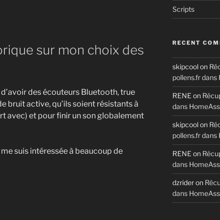
Scripts
RECENT CO
torique sur mon choix des
skipcool
on
Réc
pollens.fr dan
d’avoir des écouteurs Bluetooth, true
RENE
on
Récup
 bruit active, qu’ils soient résistants à
dans HomeAssi
ort avec) et pour finir un son globalement
skipcool
on
Réc
pollens.fr dan
 me suis intéressée à beaucoup de
RENE
on
Récup
dans HomeAssi
dzrider
on
Récup
dans HomeAssi