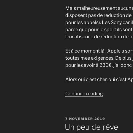
Mais malheureusement aucun ne
disposent pas de reduction de b
pour les appels). Les Sony car i
parce que pour le sport ils son
leur absence de réduction de br
Et à ce moment là , Apple a sort
toutes mes exigences. De plus j
pour les avoir à 239€, j’ai don
Alors oui c’est cher, oui c’est A
“Premier
Continue reading
essai
des
Airpods
POSTED
7 NOVEMBER 2019
Pro
ON
Un peu de rêve
d’Apple”