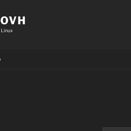
.OVH
 Linux
n
Search